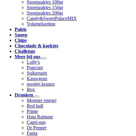
Snoepzakjes 100gr
Snoepzakjes 150gr
Snoepzakjes 200gr
Candy&SweetPalaceMIX
Volumekorting
Paleis
Snoep
Chips
Chocolade & koekjes
Challenge
Meer bij ons
Lolly's
Popcorn
Suikerspin
Kauwgom
nootjes keuzes
Box
Dranken
Monster energy
Red bull
Prime
Hata Ramune
Capri-sun
Dr Pepper
Fanta