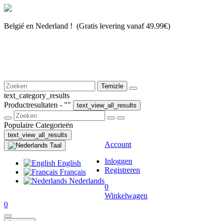
Belgié en Nederland ! (Gratis levering vanaf 49.99€)
Temizle
text_category_results
Productresultaten - "
"
text_view_all_results
Populaire Categorieën
text_view_all_results
Account
Taal
Inloggen
English
Registreren
Français
Nederlands
0
Winkelwagen
0