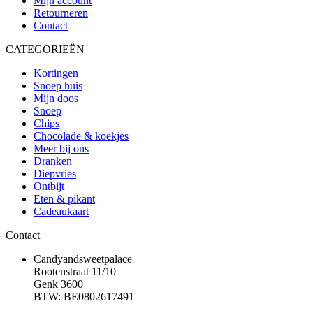
Mijn account
Retourneren
Contact
CATEGORIEËN
Kortingen
Snoep huis
Mijn doos
Snoep
Chips
Chocolade & koekjes
Meer bij ons
Dranken
Diepvries
Ontbijt
Eten & pikant
Cadeaukaart
Contact
Candyandsweetpalace
Rootenstraat 11/10
Genk 3600
BTW: BE0802617491