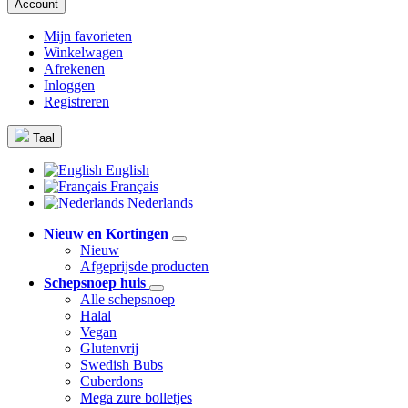
Account
Mijn favorieten
Winkelwagen
Afrekenen
Inloggen
Registreren
Taal
English
Français
Nederlands
Nieuw en Kortingen
Nieuw
Afgeprijsde producten
Schepsnoep huis
Alle schepsnoep
Halal
Vegan
Glutenvrij
Swedish Bubs
Cuberdons
Mega zure bolletjes