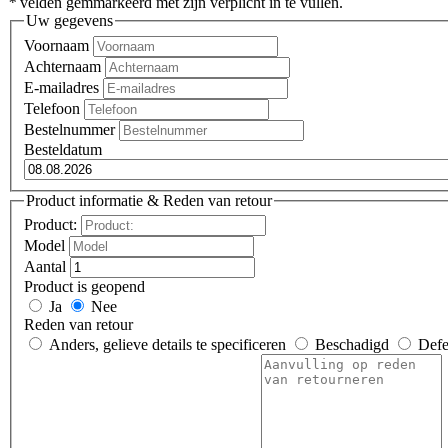
*
velden gemmarkeerd met zijn verplicht in te vullen.
Uw gegevens
Voornaam
Achternaam
E-mailadres
Telefoon
Bestelnummer
Besteldatum
Product informatie & Reden van retour
Product:
Model
Aantal
Product is geopend
Ja
Nee
Reden van retour
Anders, gelieve details te specificeren
Beschadigd
Defe