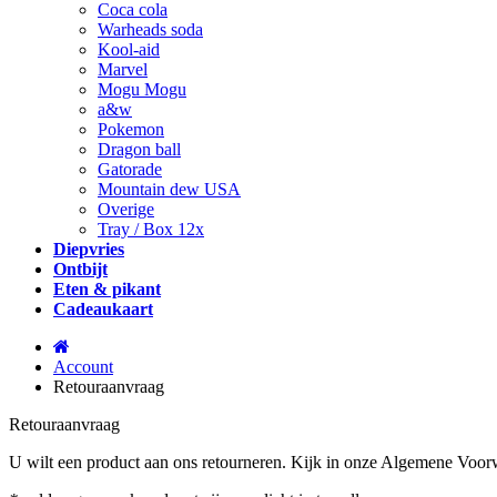
Coca cola
Warheads soda
Kool-aid
Marvel
Mogu Mogu
a&w
Pokemon
Dragon ball
Gatorade
Mountain dew USA
Overige
Tray / Box 12x
Diepvries
Ontbijt
Eten & pikant
Cadeaukaart
Account
Retouraanvraag
Retouraanvraag
U wilt een product aan ons retourneren. Kijk in onze Algemene Voorw